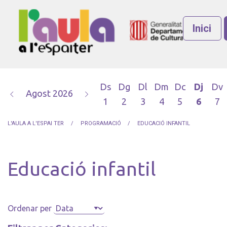
Inici
Ds
Dg
Dl
Dm
Dc
Dj
Dv
Agost 2026
1
2
3
4
5
6
7
L'AULA A L'ESPAI TER
PROGRAMACIÓ
EDUCACIÓ INFANTIL
Educació infantil
Ordenar per