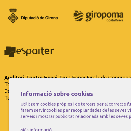
Auditori Teatre Espai Ter
| Espai Firal i de Congres
Tots els drets reservats.
Carrer del Riu Ter, 29 - 17257 Torroella de Montgrí (G
Informació sobre cookies
Tel. 972 75 50 03 - a/e:
info@espaiter.cat
Utilitzem cookies pròpies i de tercers per al correcte 
farem servir cookies per recopilar dades de les seves v
serveis i mostrar publicitat relacionada amb les seves p
Més informació