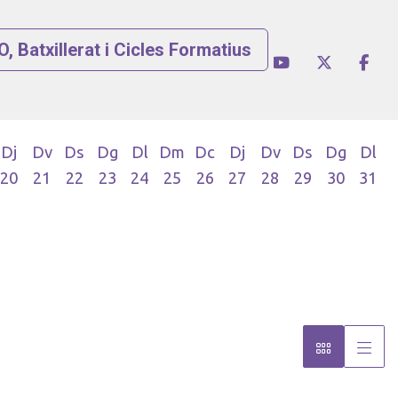
, Batxillerat i Cicles Formatius
Link a instagram
Link a youtube
Link a twi
Link
Dj
Dv
Ds
Dg
Dl
Dm
Dc
Dj
Dv
Ds
Dg
Dl
20
21
22
23
24
25
26
27
28
29
30
31