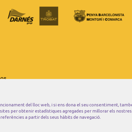
sos.
irona)
funcionament del lloc web, i si ens dona el seu consentiment, tamb
isites per obtenir estadístiques agregades per millorar els nostres
referències a partir dels seus hàbits de navegació.