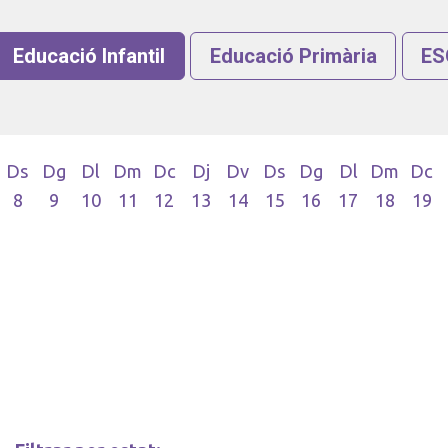
Educació Infantil
Educació Primària
ESO
Ds
Dg
Dl
Dm
Dc
Dj
Dv
Ds
Dg
Dl
Dm
Dc
8
9
10
11
12
13
14
15
16
17
18
19