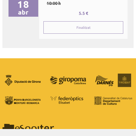
18
10:00 h
abr
5.5 €
Finalitzat