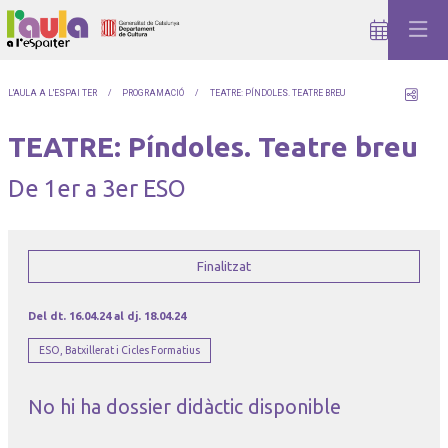
Comp
L'AULA A L'ESPAI TER
PROGRAMACIÓ
TEATRE: PÍNDOLES. TEATRE BREU
TEATRE: Píndoles. Teatre breu
De 1er a 3er ESO
Finalitzat
Del dt. 16.04.24
al dj. 18.04.24
ESO, Batxillerat i Cicles Formatius
No hi ha dossier didàctic disponible