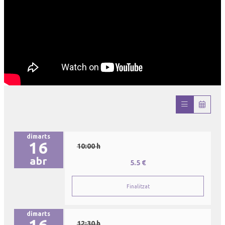
dimarts
16
10:00 h
abr
5.5 €
Finalitzat
dimarts
16
12:30 h