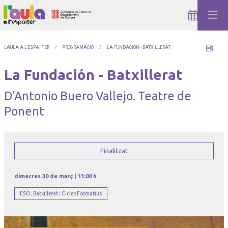
Comp
L'AULA A L'ESPAI TER
PROGRAMACIÓ
LA FUNDACIÓN - BATXILLERAT
La Fundación - Batxillerat
D'Antonio Buero Vallejo. Teatre de
Ponent
Finalitzat
dimecres 30 de març
|
11:00 h
ESO, Batxillerat i Cicles Formatius