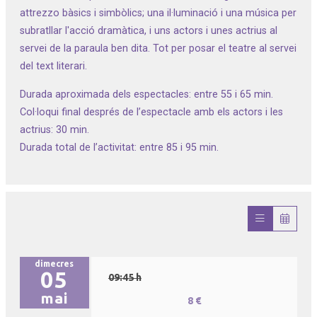
attrezzo bàsics i simbòlics; una il·luminació i una música per
subratllar l'acció dramàtica, i uns actors i unes actrius al
servei de la paraula ben dita. Tot per posar el teatre al servei
del text literari.
Durada aproximada dels espectacles: entre 55 i 65 min.
Col·loqui final després de l’espectacle amb els actors i les
actrius: 30 min.
Durada total de l’activitat: entre 85 i 95 min.
dimecres
05
09:45 h
mai
8 €