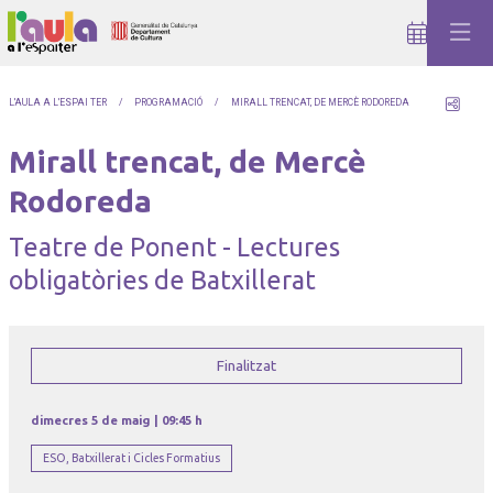
Comp
L'AULA A L'ESPAI TER
PROGRAMACIÓ
MIRALL TRENCAT, DE MERCÈ RODOREDA
Mirall trencat, de Mercè
Rodoreda
Teatre de Ponent - Lectures
obligatòries de Batxillerat
Finalitzat
dimecres 5 de maig
|
09:45 h
ESO, Batxillerat i Cicles Formatius