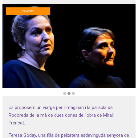
Diapositiva 2 de 3: Mirall trencat, de Mercè Rodoreda
Us proposem un viatge per l'imaginari i la paraula de
Rodoreda de la mà de dues dones de l'obra de Mirall
Trencat.
Teresa Goday, una filla de peixatera esdevinguda senyora de